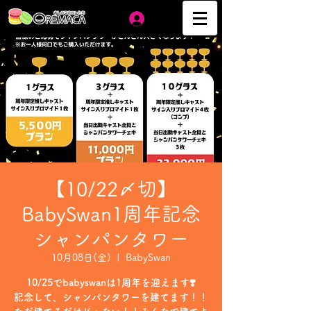
ログイン
【10/22〆切】
BabySwan1周年記念
シャンパンタワー
10月08日(金)
  |  
BabySwan
10/25でbabyswanは1周年を迎えます❣️
記念して、シャンパンタワーを建てます！！