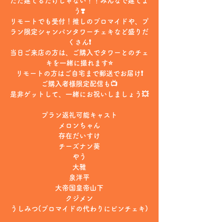
ただ建てるだけじゃない！！みんなで建てよ
う❣️
リモートでも受付！推しのブロマイドや、プ
ラン限定シャンパンタワーチェキなど盛りだ
くさん❗️
当日ご来店の方は、ご購入でタワーとのチェ
キを一緒に撮れます⭐️
リモートの方はご自宅まで郵送でお届け❗️
ご購入者様限定配信も📺
是非ゲットして、一緒にお祝いしましょう💥
プラン返礼可能キャスト
メロンちゃん
存在だいすけ
チーズナン葵
やう
大雅
泉洋平
大帝国皇帝山下
クジメン
うしみつ(ブロマイドの代わりにピンチェキ)