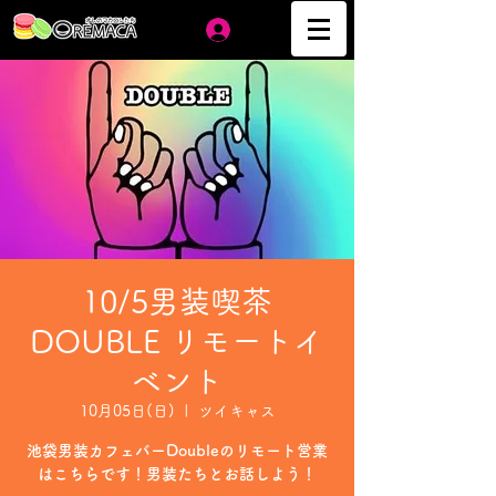
ログイン
10/5男装喫茶
DOUBLE リモートイ
ベント
10月05日(日)
  |  
ツイキャス
池袋男装カフェバーDoubleのリモート営業
はこちらです！男装たちとお話しよう！