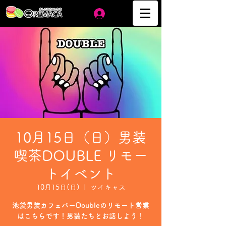
ログイン
10月15日（日）男装
喫茶DOUBLE リモー
トイベント
10月15日(日)
  |  
ツイキャス
池袋男装カフェバーDoubleのリモート営業
はこちらです！男装たちとお話しよう！