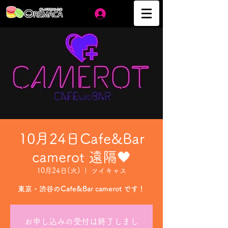
ログイン
10月24日Cafe&Bar
camerot 遠隔🖤
10月24日(火)
  |  
ツイキャス
東京・渋谷のCafe&Bar camerot です！
お申し込みの受付は終了しまし