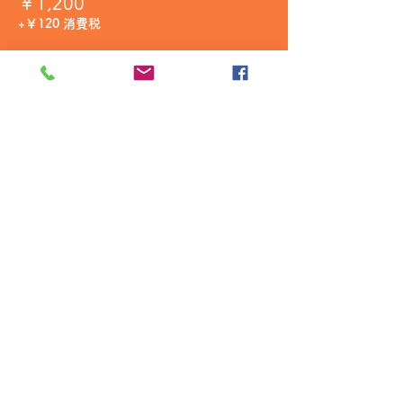
￥1,200
+￥120 消費税
販売終了
チケットの種類
キャストショットドリンク
価格
￥1,650
+￥165 消費税
販売終了
チケットの種類
オリジナルシャンパンロゼ
価格
￥55,000