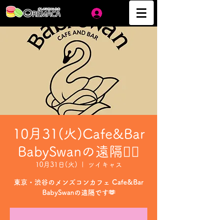
ログイン
10月31(火)Cafe&Bar
BabySwanの遠隔❤️‍🔥
10月31日(火)
  |  
ツイキャス
東京・渋谷のメンズコンカフェ Cafe&Bar
BabySwanの遠隔です🫶