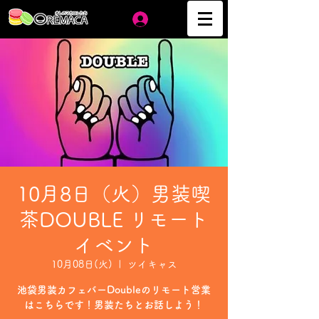
ログイン
10月8日（火）男装喫
茶DOUBLE リモート
イベント
10月08日(火)
  |  
ツイキャス
池袋男装カフェバーDoubleのリモート営業
はこちらです！男装たちとお話しよう！