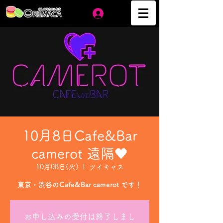
ログイン
10月8日Cafe&Bar
camerot 遠隔🖤
10月08日(火)
  |  
ツイキャス
東京・渋谷のCafe&Bar camerot です！
お申し込みの受付は終了しまし