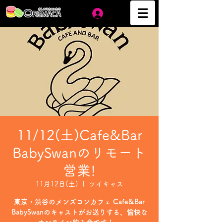
ログイン
11/12(土)Cafe&Bar
BabySwanのリモート
営業!
11月12日(土)
  |  
ツイキャス
東京・渋谷のメンズコンカフェ Cafe&Bar
BabySwanのキャストがお送りする、愉快な