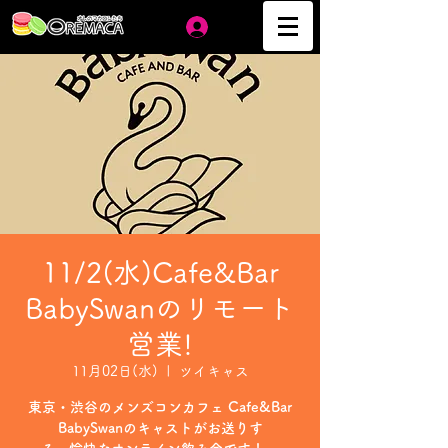
ログイン
11/2(水)Cafe&Bar
BabySwanのリモート
営業!
11月02日(水)
  |  
ツイキャス
東京・渋谷のメンズコンカフェ Cafe&Bar
BabySwanのキャストがお送りす