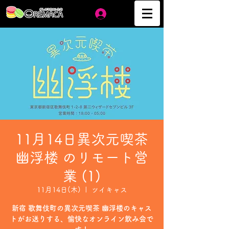
ログイン
11月14日異次元喫茶
幽浮楼 のリモート営
業 (1)
11月14日(木)
  |  
ツイキャス
新宿 歌舞伎町の異次元喫茶 幽浮楼のキャス
トがお送りする、愉快なオンライン飲み会で