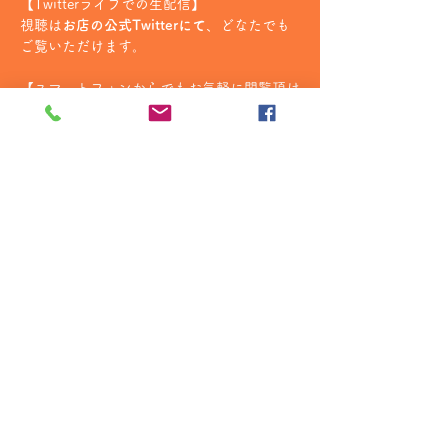
【Twitterライブでの生配信】
視聴は
お店の公式Twitterにて
、どなたでも
ご覧いただけます。
【スマートフォンからでもお気軽に閲覧頂け
ます！】
続きを読む >>
copyright 2017 オレマカ撮影会 ｜
サイト内の写真の無断転載を禁止します
お問い合わせ
03-5846-9238