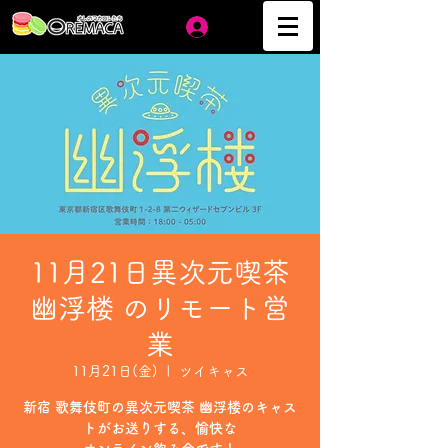
ログイン
11月21日異次元喫茶
幽浮楼 のリモート営
業
11月21日(金)
  |  
ツイキャス
新宿 歌舞伎町の異次元喫茶 幽浮楼のキャス
トがお送りする、愉快な