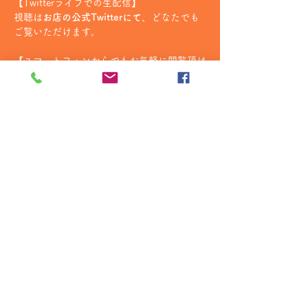
【Twitterライブでの生配信】
視聴は
お店の公式Twitterにて
、どなたでも
ご覧いただけます。
【スマートフォンからでもお気軽に閲覧頂け
ます！】
続きを読む >>
copyright 2017 オレマカ撮影会 ｜
サイト内の写真の無断転載を禁止します
お問い合わせ
03-5846-9238