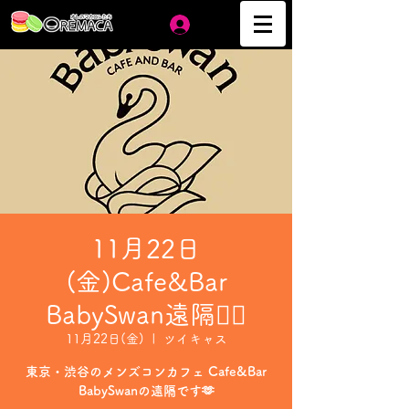
ログイン
11月22日
(金)Cafe&Bar
BabySwan遠隔❤️‍🔥
11月22日(金)
  |  
ツイキャス
東京・渋谷のメンズコンカフェ Cafe&Bar
BabySwanの遠隔です🫶