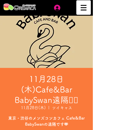
ログイン
11月28日
(木)Cafe&Bar
BabySwan遠隔❤️‍🔥
11月28日(木)
  |  
ツイキャス
東京・渋谷のメンズコンカフェ Cafe&Bar
BabySwanの遠隔です🫶