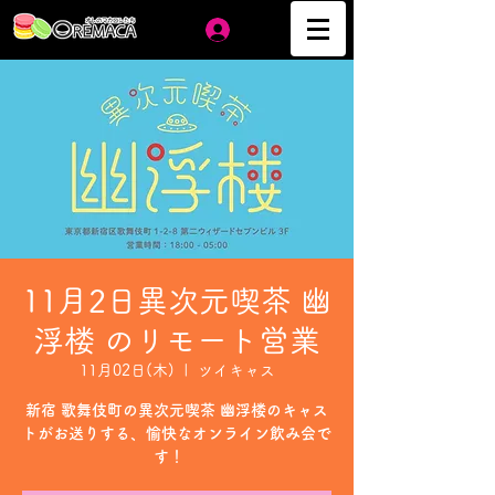
ログイン
11月2日異次元喫茶 幽
浮楼 のリモート営業
11月02日(木)
  |  
ツイキャス
新宿 歌舞伎町の異次元喫茶 幽浮楼のキャス
トがお送りする、愉快なオンライン飲み会で
す！