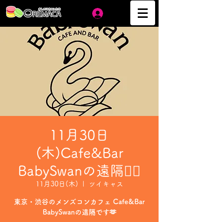
ログイン
11月30日
(木)Cafe&Bar
BabySwanの遠隔❤️‍🔥
11月30日(木)
  |  
ツイキャス
東京・渋谷のメンズコンカフェ Cafe&Bar
BabySwanの遠隔です🫶