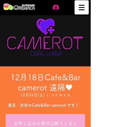
ログイン
12月18日Cafe&Bar
camerot 遠隔🖤
12月24日(土)
  |  
ツイキャス
東京・渋谷のCafe&Bar camerot です！
お申し込みの受付は終了しまし