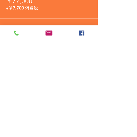
￥77,000
+￥7,700 消費税
販売終了
チケットの種類
ベルエポック
価格
￥110,000
+￥11,000 消費税
販売終了
チケットの種類
ドンペリニョン
価格
￥143,000