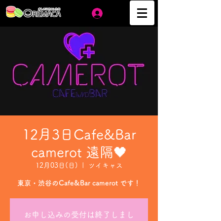
ログイン
12月3日Cafe&Bar
camerot 遠隔🖤
12月03日(日)
  |  
ツイキャス
東京・渋谷のCafe&Bar camerot です！
お申し込みの受付は終了しまし