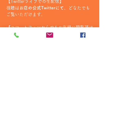
【Twitterライブでの生配信】
視聴は
お店の公式Twitterにて
、どなたでも
ご覧いただけます。
【スマートフォンからでもお気軽に閲覧頂け
ます！】
続きを読む >>
copyright 2017 オレマカ撮影会 ｜
サイト内の写真の無断転載を禁止します
お問い合わせ
03-5846-9238