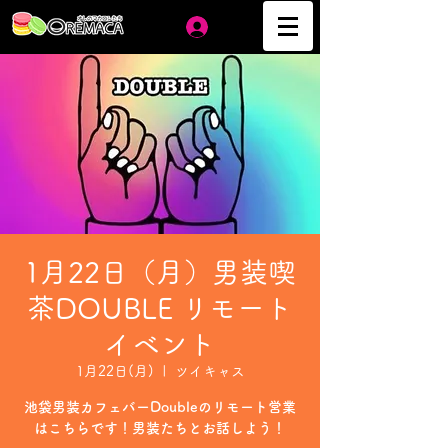
ログイン
1月22日（月）男装喫
茶DOUBLE リモート
イベント
1月22日(月)
  |  
ツイキャス
池袋男装カフェバーDoubleのリモート営業
はこちらです！男装たちとお話しよう！