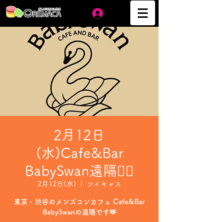
ログイン
2月12日
(水)Cafe&Bar
BabySwan遠隔❤️‍🔥
2月12日(水)
  |  
ツイキャス
東京・渋谷のメンズコンカフェ Cafe&Bar
BabySwanの遠隔です🫶