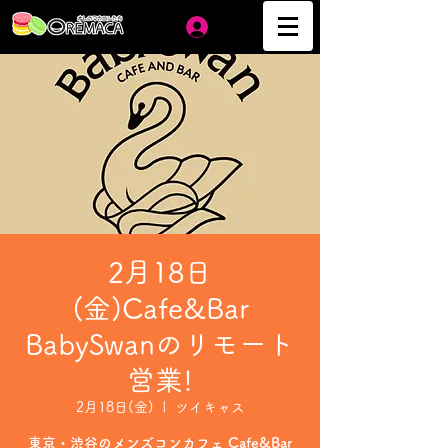
ログイン
2月18日
(金)Cafe&Bar
BabySwanのリモート
営業!
2月18日(金)
  |  
ツイキャス
東京・渋谷のメンズコンカフェ Cafe&Bar