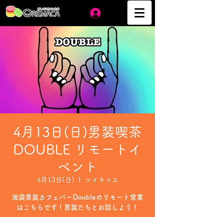
ログイン
4月13日(日)男装喫茶
DOUBLE リモートイ
ベント
4月13日(日)
  |  
ツイキャス
池袋男装カフェバーDoubleのリモート営業
はこちらです！男装たちとお話しよう！