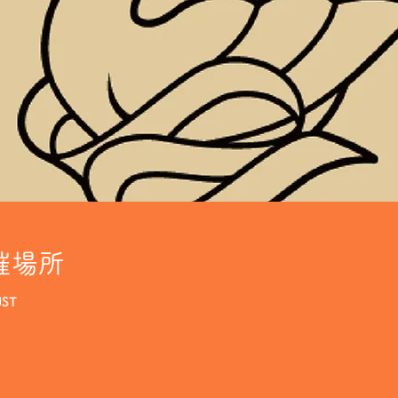
催場所
JST