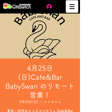
ログイン
4月25日
(日)Cafe&Bar
BabySwan のリモート
営業！
4月25日(日)
  |  
ツイキャス
東京・渋谷のメンズコンカフェ Cafe&Bar