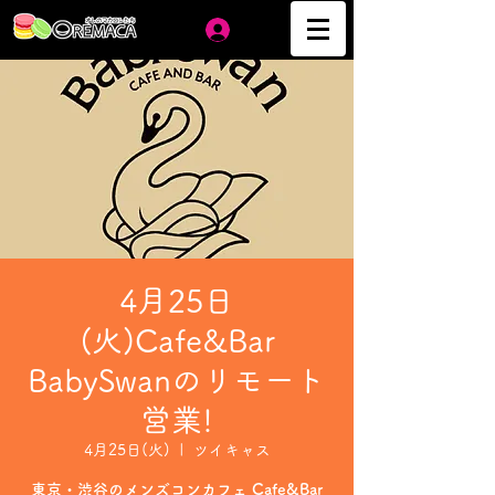
ログイン
4月25日
(火)Cafe&Bar
BabySwanのリモート
営業!
4月25日(火)
  |  
ツイキャス
東京・渋谷のメンズコンカフェ Cafe&Bar