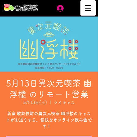
ログイン
5月13日異次元喫茶 幽
浮楼 のリモート営業
5月13日(土)
  |  
ツイキャス
新宿 歌舞伎町の異次元喫茶 幽浮楼のキャス
トがお送りする、愉快なオンライン飲み会で
す！