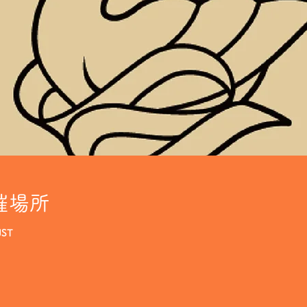
催場所
JST