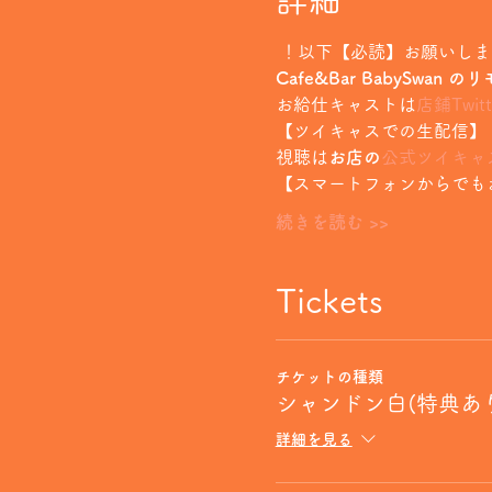
詳細
 ！以下【必読】お願いし
Cafe&Bar BabySwan
お給仕キャストは
店鋪Twitt
【ツイキャスでの生配信】
視聴は
お店の
公式ツイキャ
【スマートフォンからでも
続きを読む >>
Tickets
チケットの種類
シャンドン白(特典あ
詳細を見る