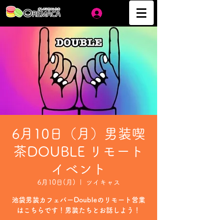
ログイン
6月10日（月）男装喫
茶DOUBLE リモート
イベント
6月10日(月)
  |  
ツイキャス
池袋男装カフェバーDoubleのリモート営業
はこちらです！男装たちとお話しよう！