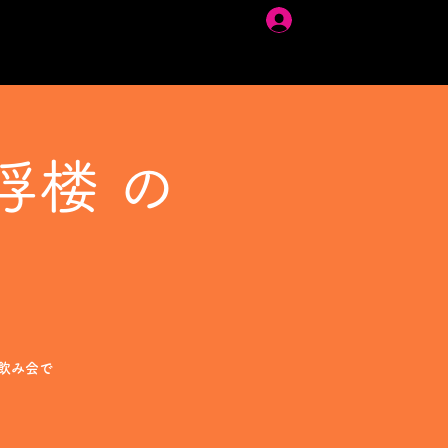
ログイン
浮楼 の
飲み会で