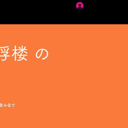
ログイン
浮楼 の
飲み会で