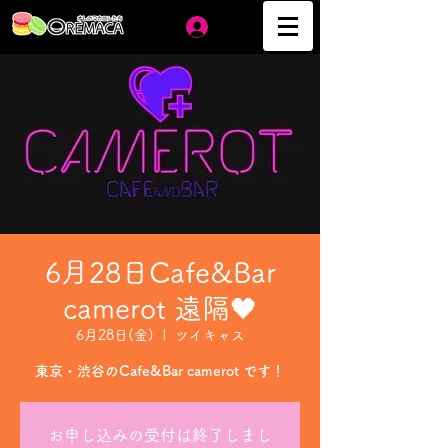
ログイン
6月28日Cafe&Bar
camerot 遠隔🖤
6月28日(金)
  |  
ツイキャス
東京・渋谷のCafe&Bar camerot です！
お申し込みの受付は終了しまし