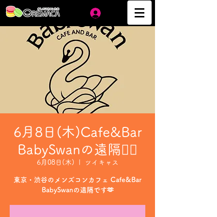
ログイン
6月8日(木)Cafe&Bar
BabySwanの遠隔❤️‍🔥
6月08日(木)
  |  
ツイキャス
東京・渋谷のメンズコンカフェ Cafe&Bar
BabySwanの遠隔です🫶