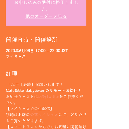
お申し込みの受付は終了しまし
た。
他のオーダーを見る
開催日時・開催場所
2023年6月08日 17:00 – 22:00 JST
ツイキャス
詳細
 ！以下【必読】お願いします！
Cafe&Bar BabySwan のリモートお給仕！
お給仕キャストは
店鋪Twitter
をご参照くだ
さい。
【ツイキャスでの生配信】
視聴は
お店の
公式ツイキャス
にて
、どなたで
もご覧いただけます。
【スマートフォンからでもお気軽に閲覧頂け