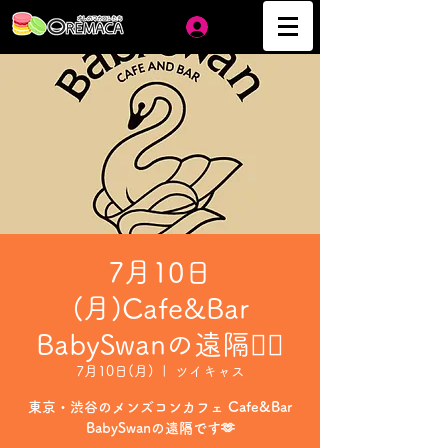
ログイン
7月10日
(月)Cafe&Bar
BabySwanの遠隔❤️‍🔥
7月10日(月)
  |  
ツイキャス
東京・渋谷のメンズコンカフェ Cafe&Bar
BabySwanの遠隔です🫶