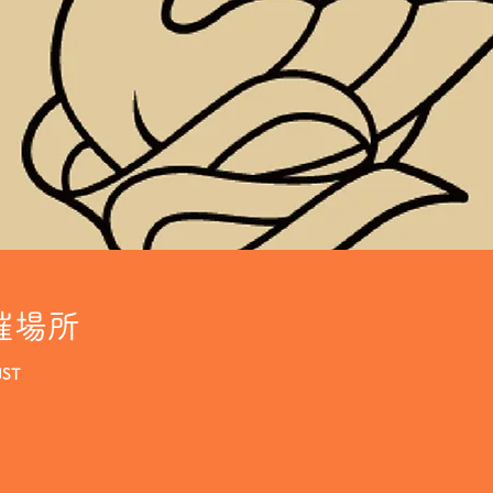
催場所
JST