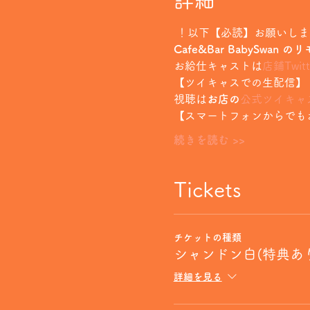
詳細
 ！以下【必読】お願いし
Cafe&Bar BabySwan
お給仕キャストは
店鋪Twitt
【ツイキャスでの生配信】
視聴は
お店の
公式ツイキャ
【スマートフォンからでも
続きを読む >>
Tickets
チケットの種類
シャンドン白(特典あ
詳細を見る