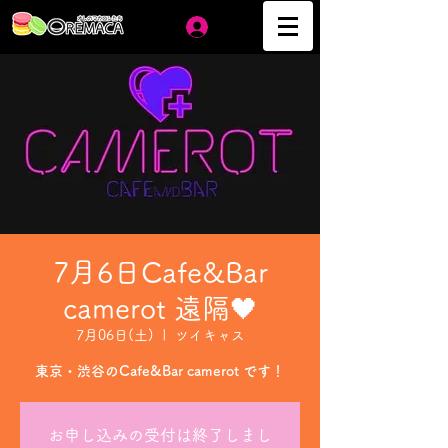
ログイン
7月6日Cafe&Bar
camerot 遠隔🖤
7月06日(土)
  |  
ツイキャス
東京・渋谷のCafe&Bar camerot です！
お申し込みの受付は終了しまし