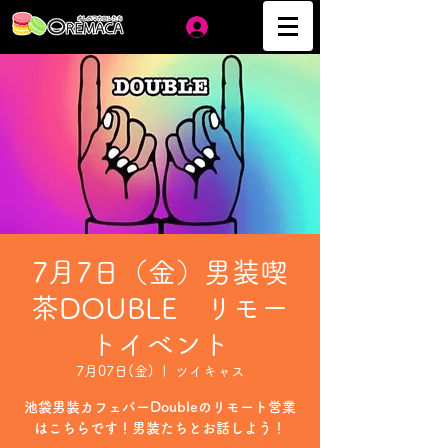
ログイン
7月7日（金）男装喫
茶DOUBLE リモー
トイベント
7月07日(金)
  |  
ツイキャス
池袋男装カフェバーDoubleのリモート営業
はこちらです！男装たちとお話しよう！