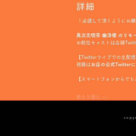
詳細
 ！必読して頂くようにお
異次元喫茶 幽浮楼 のリモ
お給仕キャストは店鋪Twi
【Twitterライブでの生配
視聴は
お店の公式Twitter
【スマートフォンからでも
続きを読む >>
cop