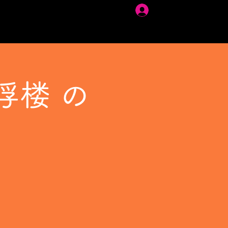
ログイン
浮楼 の