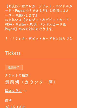
【お支払いは
クレカ・デビット・バンドルカ
ード・Paypal
で！できるだけ
１時間に１オ
ーダーお願いします
】
お支払いは
【クレジット＆デビットカード・
VISA・Master・JCB、バンドルカード＆
Paypal】
のみの対応になります。
！！！クレカ・デビットカードをお持ちでな
い方は、【
バンドルカード】
をご登録いただ
くとVISAクレジットカードとして当サービ
Tickets
スのご利用が可能になります！（コンビニ、
銀行口座、クレカなどからのチャージが可能
です）！！！
【バンドルカード
】
販売終了
https://vandle.jp/
チケットの種類
【会員登録で次回注文が手軽！】
最前列（カウンター席）
サイトへの会員登録をしていただくと、次回
注文時に
カード情報の入力などが不要
になり
詳細を見る
ます！
価格
￥15,000