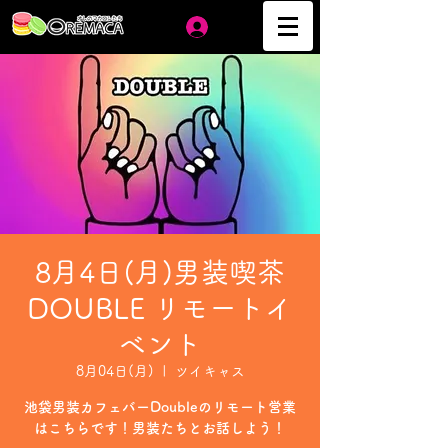
ログイン
8月4日(月)男装喫茶
DOUBLE リモートイ
ベント
8月04日(月)
  |  
ツイキャス
池袋男装カフェバーDoubleのリモート営業
はこちらです！男装たちとお話しよう！