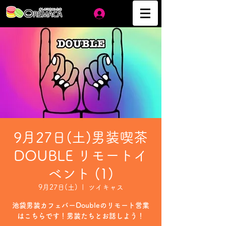
ログイン
9月27日(土)男装喫茶
DOUBLE リモートイ
ベント (1)
9月27日(土)
  |  
ツイキャス
池袋男装カフェバーDoubleのリモート営業
はこちらです！男装たちとお話しよう！