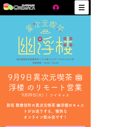
ログイン
9月9日異次元喫茶 幽
浮楼 のリモート営業
9月09日(火)
  |  
ツイキャス
新宿 歌舞伎町の異次元喫茶 幽浮楼のキャス
トがお送りする、愉快な
オンライン飲み会です！