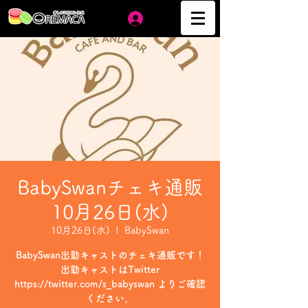
ログイン
BabySwanチェキ通販
10月26日(水)
10月26日(水)
  |  
BabySwan
BabySwan出勤キャストのチェキ通販です！
出勤キャストはTwitter
https://twitter.com/s_babyswan よりご確認
ください。