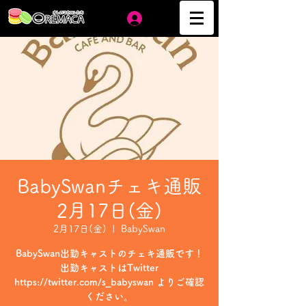
ログイン
BabySwanチェキ通販
2月17日(金)
2月17日(金)
  |  
BabySwan
BabySwan出勤キャストのチェキ通販です！
出勤キャストはTwitter
https://twitter.com/s_babyswan よりご確認
ください。