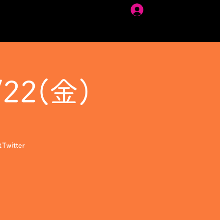
ログイン
22(金)
itter