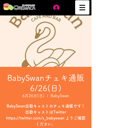
ログイン
BabySwanチェキ通販
6/26(日)
6月26日(日)
  |  
BabySwan
BabySwan出勤キャストのチェキ通販です！
出勤キャストはTwitter
https://twitter.com/s_babyswan よりご確認
ください。