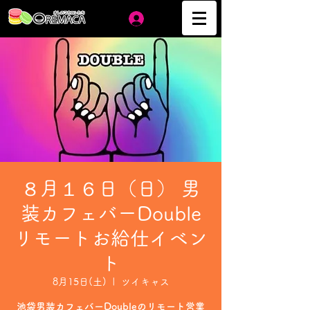
ログイン
８月１６日（日） 男
装カフェバーDouble
リモートお給仕イベン
ト
8月15日(土)
  |  
ツイキャス
池袋男装カフェバーDoubleのリモート営業