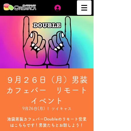
ログイン
９月２６日（月）男装
カフェバー リモート
イベント
9月26日(月)
  |  
ツイキャス
池袋男装カフェバーDoubleのリモート営業
はこちらです！男装たちとお話しよう！