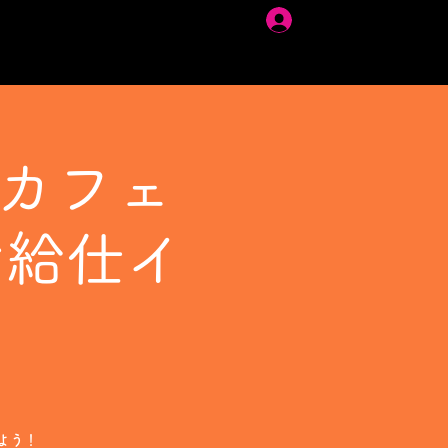
ログイン
装カフェ
お給仕イ
よう！