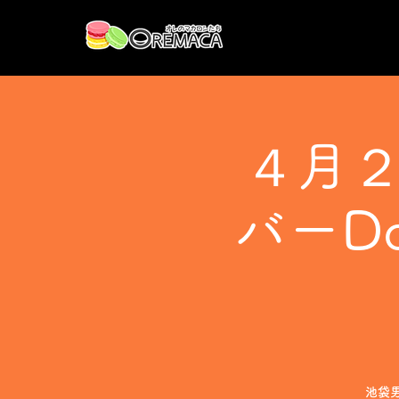
４月２
バーD
池袋