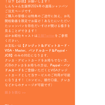
！以下【必読】お願いします！
しんちゃん生誕祭2024年の遠隔シャンパン
ご注文ページです。
ご購入の皆様には特典のご送付に加え、お礼
開栓動画を限定でお届け！あなたにいただい
たシャンパンを存在だいすけが開ける様子を
見ることができます！
ほかお給仕キャストは
店鋪Twitter
をご参照
ください。
お支払いは
【クレジット＆デビットカード・
VISA・Master、バンドルカード＆Paypal・
JCB】
のみの対応になります。
クレカ・デビットカードをお持ちでない方、
JCBのクレカをお持ちの方は、
Paypal・バン
ドルカード
をご登録いただくとVISAクレジ
ットカードとして当サービスのご利用が可能
になります！（コンビニ、銀行口座、クレカ
などからのチャージが可能です）
続きを読む >>