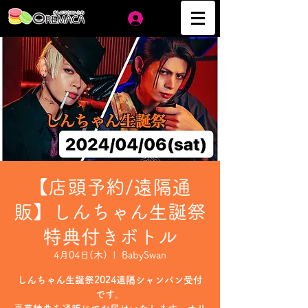
ログイン
【店頭予約/遠隔通
販】しんちゃん生誕祭
特典付きボトル
4月04日(木)
  |  
BabySwan
しんちゃん生誕祭2024遠隔シャンパン受付
です。